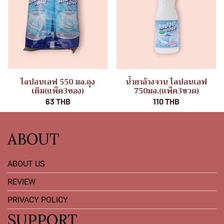
ไลปอนเอฟ 550 มล.ถุง
น้ำยาล้างจาน ไลปอนเอฟ
เติม(แพ็ค3ซอง)
750มล.(แพ็ค3ขวด)
63 THB
110 THB
ABOUT
ABOUT US
REVIEW
PRIVACY POLICY
SUPPORT