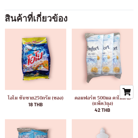
สินค้าที่เกี่ยวข้อง
โอโม ซันชาย250กรัม (ซอง)
คอมฟอร์ท 500มล คาโมมาย
(แพ็ค3ถุง)
18 THB
42 THB