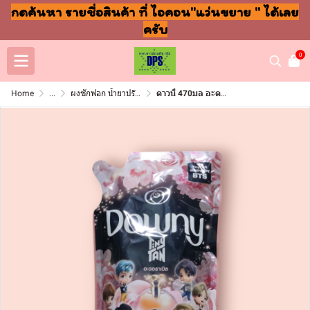
กดค้นหา รายชื่อสินค้า ที่ ไอคอน"แว่นขยาย " ได้เลย
ครับ
0
Home
...
ผงซักฟอก น้ำยาปรับผ้านุ่ม ล้างจาน ถูพื้น
ดาวนี่ 470มล อะดอราเบิล (ซอง)