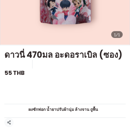
1/1
ดาวนี่ 470มล อะดอราเบิล (ซอง)
SKU : c752
ขายแล้ว 0 ชิ้น
55 THB
คำอธิบายสินค้าแบบย่อ
น้ำยาปรับผ้านุ่ม
หมวดหมู่:
ผงซักฟอก น้ำยาปรับผ้านุ่ม ล้างจาน ถูพื้น
แชร์