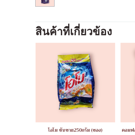
สินค้าที่เกี่ยวข้อง
โอโม ซันชาย250กรัม (ซอง)
คอมฟอ