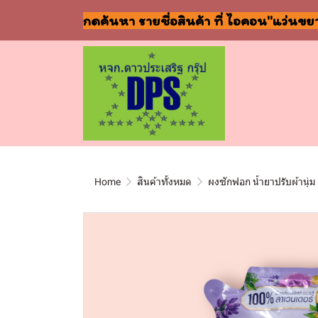
กดค้นหา รายชื่อสินค้า ที่ ไอคอน"แว่นขย
Home
สินค้าทั้งหมด
ผงซักฟอก น้ำยาปรับผ้านุ่ม 