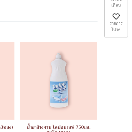
เทียบ
รายการ
โปรด
ค3ซอง)
น้ำยาล้างจาน ไลปอนเอฟ 750มล.