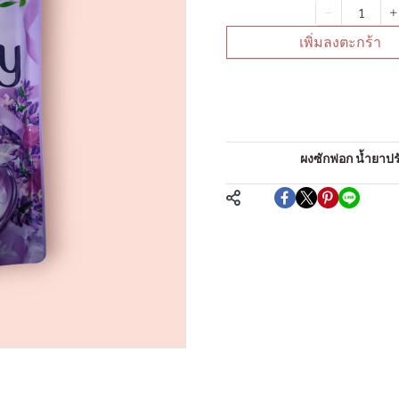
จำนวน
เพิ่มลงตะกร้า
คำอธิบายสินค้าแบบย่
น้ำยาปรับผ้านุ่ม
หมวดหมู่:
ผงซักฟอก น้ำยาปรับ
แชร์