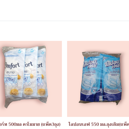
ร์ท 500มล คาโมมาย (แพ็ค3ถุง)
ไลปอนเอฟ 550 มล.ถุงเติม(แพ็