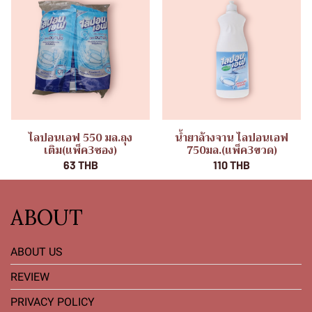
ไลปอนเอฟ 550 มล.ถุง
น้ำยาล้างจาน ไลปอนเอฟ
เติม(แพ็ค3ซอง)
750มล.(แพ็ค3ขวด)
63 THB
110 THB
ABOUT
ABOUT US
REVIEW
PRIVACY POLICY