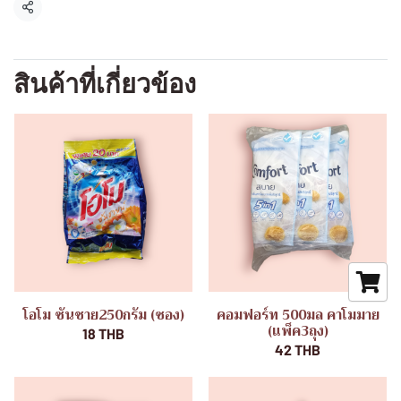
แชร์
สินค้าที่เกี่ยวข้อง
โอโม ซันชาย250กรัม (ซอง)
คอมฟอร์ท 500มล คาโมมาย
(แพ็ค3ถุง)
18 THB
42 THB