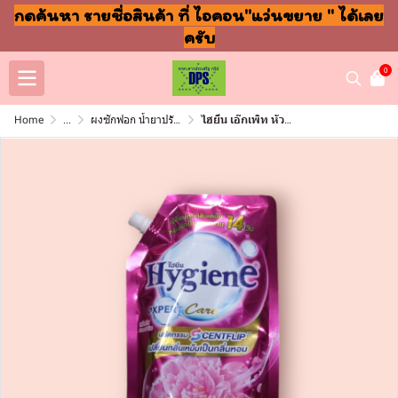
กดค้นหา รายชื่อสินค้า ที่ ไอคอน"แว่นขยาย " ได้เลย
ครับ
0
Home
...
ผงซักฟอก น้ำยาปรับผ้านุ่ม ล้างจาน ถูพื้น
ไฮยีน เอ๊กเพิท หัวจุก 480มล สวิทคิส (ซอง)