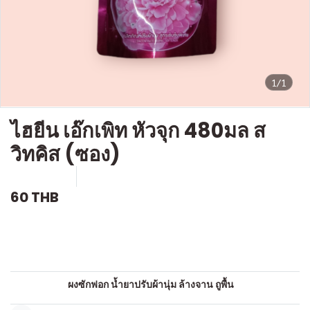
1/1
ไฮยีน เอ๊กเพิท หัวจุก 480มล ส
วิทคิส (ซอง)
SKU : c773
ขายแล้ว 0 ชิ้น
60 THB
คำอธิบายสินค้าแบบย่อ
น้ำยาปรับผ้านุ่ม
หมวดหมู่:
ผงซักฟอก น้ำยาปรับผ้านุ่ม ล้างจาน ถูพื้น