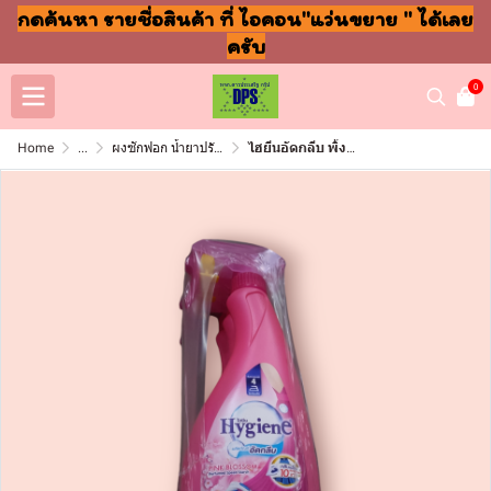
กดค้นหา รายชื่อสินค้า ที่ ไอคอน"แว่นขยาย " ได้เลย
ครับ
0
Home
...
ผงซักฟอก น้ำยาปรับผ้านุ่ม ล้างจาน ถูพื้น
ไฮยีนอัดกลีบ พิ้งบลอสซั่ม500มล ขวด แพ็ค3ขวด