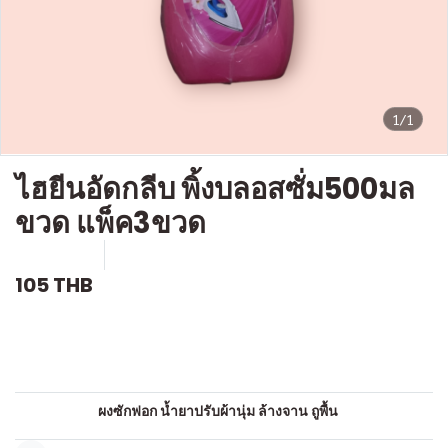
1/1
ไฮยีนอัดกลีบ พิ้งบลอสซั่ม500มล
ขวด แพ็ค3ขวด
SKU : c811
ขายแล้ว 0 ชิ้น
105 THB
คำอธิบายสินค้าแบบย่อ
น้ำยารีดผ้าอัดกลีบ
หมวดหมู่:
ผงซักฟอก น้ำยาปรับผ้านุ่ม ล้างจาน ถูพื้น