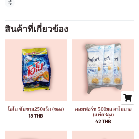
แชร์
สินค้าที่เกี่ยวข้อง
โอโม ซันชาย250กรัม (ซอง)
คอมฟอร์ท 500มล คาโมมาย
(แพ็ค3ถุง)
18 THB
42 THB