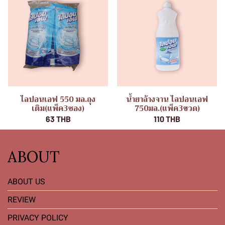
ไลปอนเอฟ 550 มล.ถุง
น้ำยาล้างจาน ไลปอนเอฟ
เติม(แพ็ค3ซอง)
750มล.(แพ็ค3ขวด)
63 THB
110 THB
ABOUT
ABOUT US
REVIEW
PRIVACY POLICY