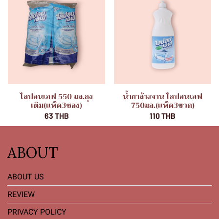
ไลปอนเอฟ 550 มล.ถุง
น้ำยาล้างจาน ไลปอนเอฟ
เติม(แพ็ค3ซอง)
750มล.(แพ็ค3ขวด)
63 THB
110 THB
ABOUT
ABOUT US
REVIEW
PRIVACY POLICY