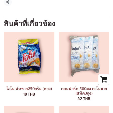
แชร์
สินค้าที่เกี่ยวข้อง
โอโม ซันชาย250กรัม (ซอง)
คอมฟอร์ท 500มล คาโมมาย
(แพ็ค3ถุง)
18 THB
42 THB