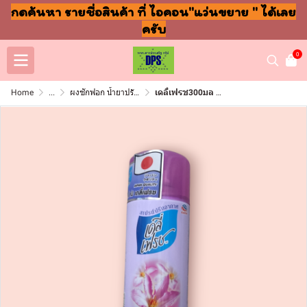
กดค้นหา รายชื่อสินค้า ที่ ไอคอน"แว่นขยาย " ได้เลย
ครับ
0
Home
...
ผงซักฟอก น้ำยาปรับผ้านุ่ม ล้างจาน ถูพื้น
เดลี่เฟรช300มล บิวตี้ฟลู(กระป๋อง)