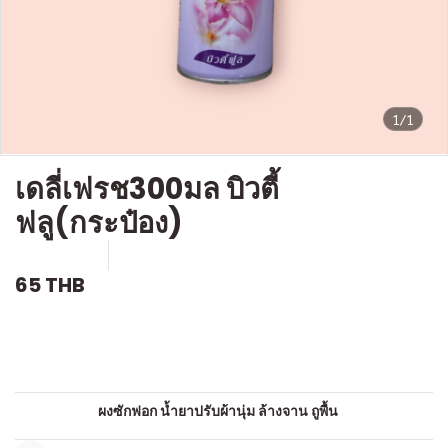
1/1
เดลี่เฟรช300มล บิวตี้
ฟลู(กระป๋อง)
SKU : c901
ขายแล้ว 0 ชิ้น
65 THB
คำอธิบายสินค้าแบบย่อ
สเปย์ปรับอากาศ
หมวดหมู่:
ผงซักฟอก น้ำยาปรับผ้านุ่ม ล้างจาน ถูพื้น