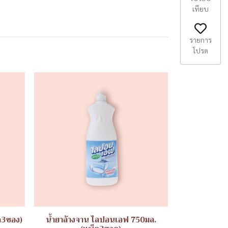
เทียบ
รายการ
โปรด
ค3ซอง)
น้ำยาล้างจาน ไลปอนเอฟ 750มล.