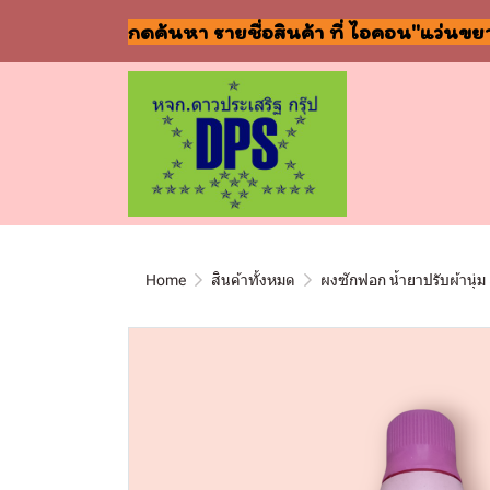
กดค้นหา รายชื่อสินค้า ที่ ไอคอน"แว่นขย
Home
สินค้าทั้งหมด
ผงซักฟอก น้ำยาปรับผ้านุ่ม 