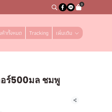
0
นค้าทั้งหมด
Tracking
เพิ่มเติม
ลอร์500มล ชมพู
ชิ้น
แชร์