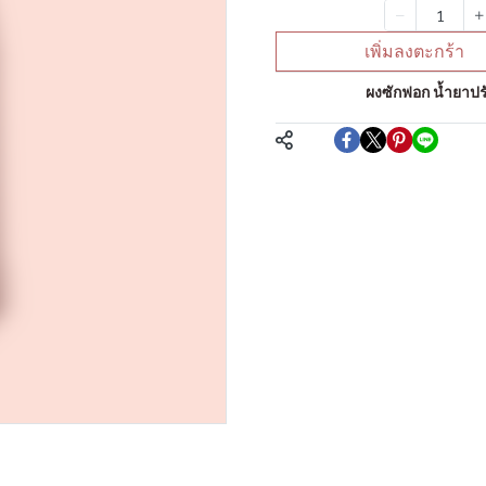
จำนวน
เพิ่มลงตะกร้า
หมวดหมู่:
ผงซักฟอก น้ำยาปรับ
แชร์