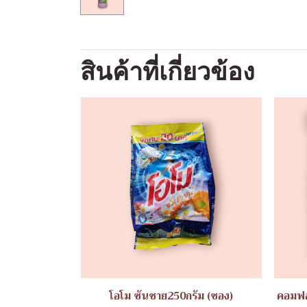
สินค้าที่เกี่ยวข้อง
โอโม ซันชาย250กรัม (ซอง)
คอมฟอ