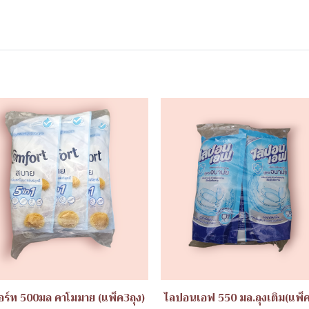
ร์ท 500มล คาโมมาย (แพ็ค3ถุง)
ไลปอนเอฟ 550 มล.ถุงเติม(แพ็