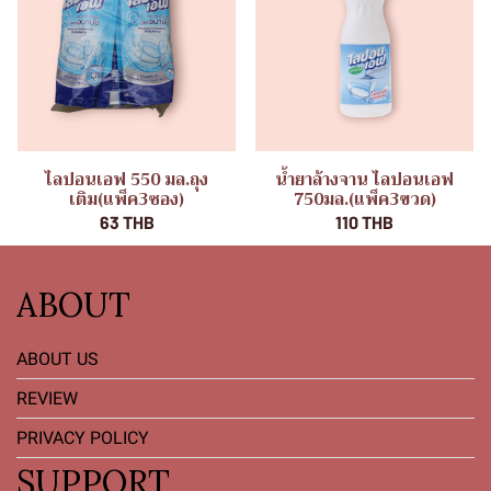
ไลปอนเอฟ 550 มล.ถุง
น้ำยาล้างจาน ไลปอนเอฟ
เติม(แพ็ค3ซอง)
750มล.(แพ็ค3ขวด)
63 THB
110 THB
ABOUT
ABOUT US
REVIEW
PRIVACY POLICY
SUPPORT