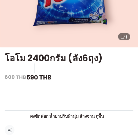
1/1
โอโม 2400กรัม (ลัง6ถุง)
SKU : c589
ขายแล้ว 1 ชิ้น
590 THB
600 THB
คำอธิบายสินค้าแบบย่อ
ผงซักฟอก
หมวดหมู่:
ผงซักฟอก น้ำยาปรับผ้านุ่ม ล้างจาน ถูพื้น
แชร์