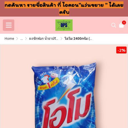
กดค้นหา รายชื่อสินค้า ที่ ไอคอน"แว่นขยาย " ได้เลย
ครับ
0
Home
...
ผงซักฟอก น้ำยาปรับผ้านุ่ม ล้างจาน ถูพื้น
โอโม 2400กรัม (ลัง6ถุง)
-2%