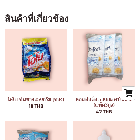
สินค้าที่เกี่ยวข้อง
โอโม ซันชาย250กรัม (ซอง)
คอมฟอร์ท 500มล คาโมมาย
(แพ็ค3ถุง)
18 THB
42 THB