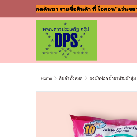
กดค้นหา รายชื่อสินค้า ที่ ไอคอน"แว่นขย
Home
สินค้าทั้งหมด
ผงซักฟอก น้ำยาปรับผ้านุ่ม 