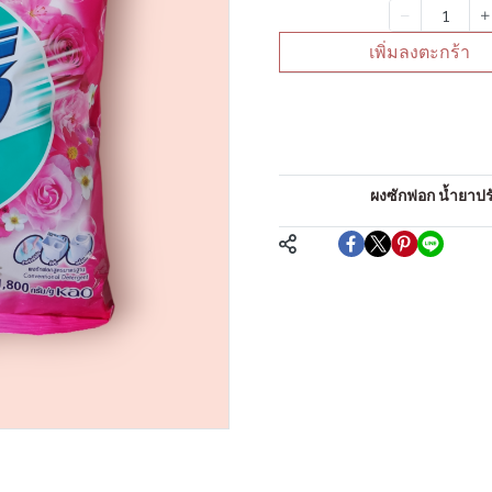
จำนวน
เพิ่มลงตะกร้า
คำอธิบายสินค้าแบบย่
ผงซักฟอก
หมวดหมู่:
ผงซักฟอก น้ำยาปรับ
แชร์