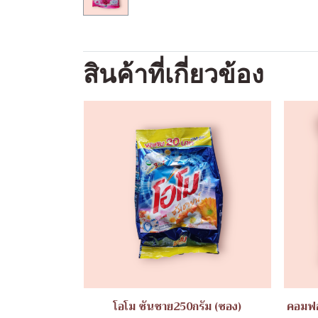
สินค้าที่เกี่ยวข้อง
โอโม ซันชาย250กรัม (ซอง)
คอมฟอ