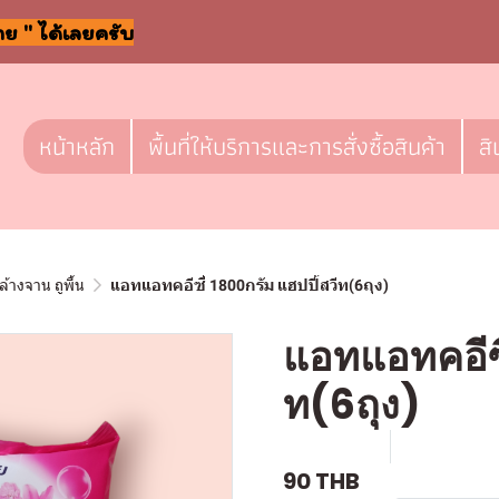
าย " ได้เลยครับ
หน้าหลัก
พื้นที่ให้บริการและการสั่งซื้อสินค้า
สิ
ล้างจาน ถูพื้น
แอทแอทคอีซี่ 1800กรัม แฮปปี้สวีท(6ถุง)
แอทแอทคอีซี
ท(6ถุง)
SKU : c572
ขายแล้ว 0 
90 THB