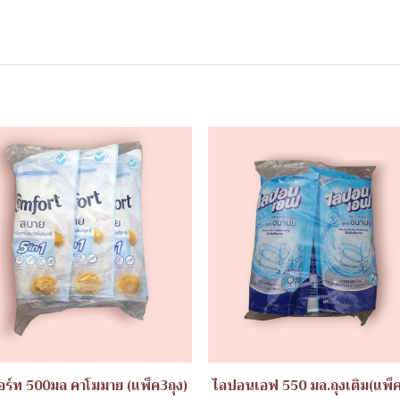
ร์ท 500มล คาโมมาย (แพ็ค3ถุง)
ไลปอนเอฟ 550 มล.ถุงเติม(แพ็