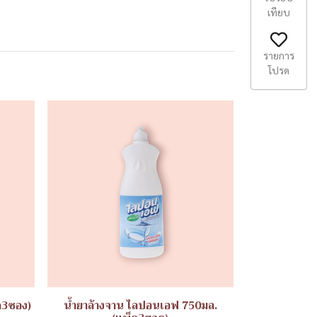
เทียบ
รายการ
โปรด
ค3ซอง)
น้ำยาล้างจาน ไลปอนเอฟ 750มล.