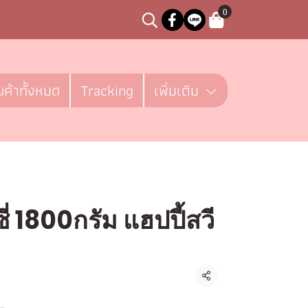
0
นค้าทั้งหมด
Tracking
เพิ่มเติม
่ 1800กรัม แฮปปี้สวี
ชิ้น
แชร์