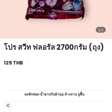
1/1
โปร สวีท ฟลอรัล 2700กรัม (ถุง)
SKU : c576
ขายแล้ว 0 ชิ้น
125 THB
คำอธิบายสินค้าแบบย่อ
ผงซักฟอก
หมวดหมู่:
ผงซักฟอก น้ำยาปรับผ้านุ่ม ล้างจาน ถูพื้น
แชร์