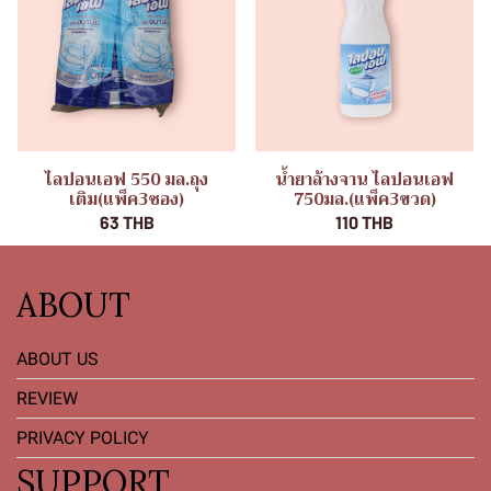
ไลปอนเอฟ 550 มล.ถุง
น้ำยาล้างจาน ไลปอนเอฟ
เติม(แพ็ค3ซอง)
750มล.(แพ็ค3ขวด)
63 THB
110 THB
ABOUT
ABOUT US
REVIEW
PRIVACY POLICY
SUPPORT