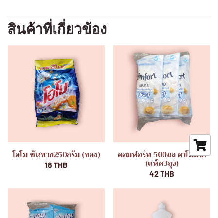
สินค้าที่เกี่ยวข้อง
โอโม ซันชาย250กรัม (ซอง)
คอมฟอร์ท 500มล คาโมมาย
(แพ็ค3ถุง)
18 THB
42 THB