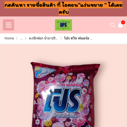
กดค้นหา รายชื่อสินค้า ที่ ไอคอน"แว่นขยาย " ได้เลย
ครับ
0
Home
...
ผงซักฟอก น้ำยาปรับผ้านุ่ม ล้างจาน ถูพื้น
โปร สวีท ฟลอรัล 2700กรัม (ถุง)