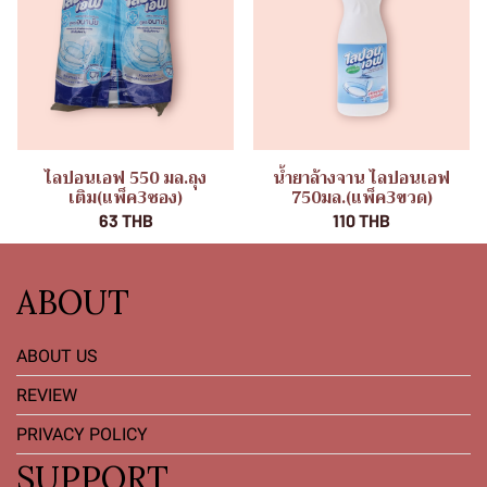
ไลปอนเอฟ 550 มล.ถุง
น้ำยาล้างจาน ไลปอนเอฟ
เติม(แพ็ค3ซอง)
750มล.(แพ็ค3ขวด)
63 THB
110 THB
ABOUT
ABOUT US
REVIEW
PRIVACY POLICY
SUPPORT