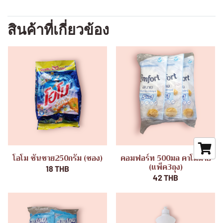
สินค้าที่เกี่ยวข้อง
โอโม ซันชาย250กรัม (ซอง)
คอมฟอร์ท 500มล คาโมมาย
(แพ็ค3ถุง)
18 THB
42 THB