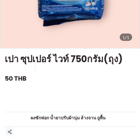
1/1
เปา ซุปเปอร์ ไวท์ 750กรัม(ถุง)
SKU : c555
ขายแล้ว 0 ชิ้น
50 THB
คำอธิบายสินค้าแบบย่อ
ผงซักฟอก
หมวดหมู่:
ผงซักฟอก น้ำยาปรับผ้านุ่ม ล้างจาน ถูพื้น
แชร์