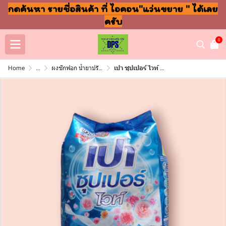
กดค้นหา รายชื่อสินค้า ที่ ไอคอน"แว่นขยาย " ได้เลย
ครับ
0
Home
...
ผงซักฟอก น้ำยาปรับผ้านุ่ม ล้างจาน ถูพื้น
เปา ซุปเปอร์ ไวท์ 750กรัม(ถุง)