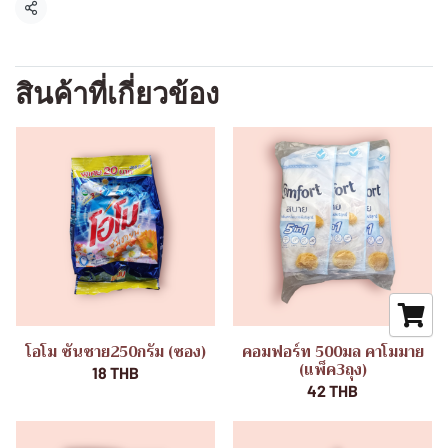
แชร์
สินค้าที่เกี่ยวข้อง
โอโม ซันชาย250กรัม (ซอง)
คอมฟอร์ท 500มล คาโมมาย
(แพ็ค3ถุง)
18 THB
42 THB