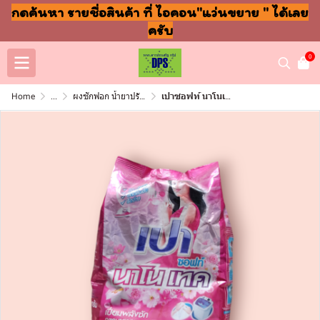
กดค้นหา รายชื่อสินค้า ที่ ไอคอน"แว่นขยาย " ได้เลย
ครับ
0
Home
...
ผงซักฟอก น้ำยาปรับผ้านุ่ม ล้างจาน ถูพื้น
เปาซอฟท์ นาโนเทค 900กรัม(ถุง)