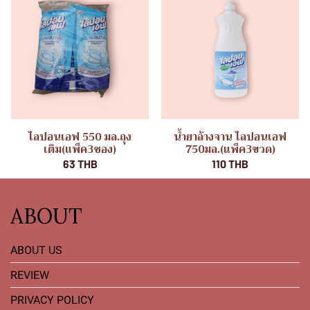
ไลปอนเอฟ 550 มล.ถุง
น้ำยาล้างจาน ไลปอนเอฟ
เติม(แพ็ค3ซอง)
750มล.(แพ็ค3ขวด)
63 THB
110 THB
ABOUT
ABOUT US
REVIEW
PRIVACY POLICY