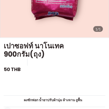
1/1
เปาซอฟท์ นาโนเทค
900กรัม(ถุง)
SKU : c556
ขายแล้ว 0 ชิ้น
50 THB
คำอธิบายสินค้าแบบย่อ
ผงซักฟอก
หมวดหมู่:
ผงซักฟอก น้ำยาปรับผ้านุ่ม ล้างจาน ถูพื้น