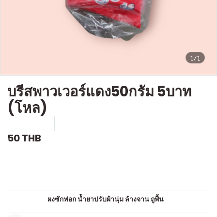
1/1
บรีสพาวเวอร์แดง50กรัม 5บาท
(โหล)
SKU : c509
ขายแล้ว 0 ชิ้น
50 THB
คำอธิบายสินค้าแบบย่อ
ผงซักฟอก
หมวดหมู่:
ผงซักฟอก น้ำยาปรับผ้านุ่ม ล้างจาน ถูพื้น