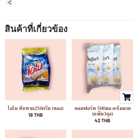
แชร์
สินค้าที่เกี่ยวข้อง
โอโม ซันชาย250กรัม (ซอง)
คอมฟอร์ท 500มล คาโมมาย
(แพ็ค3ถุง)
18 THB
42 THB