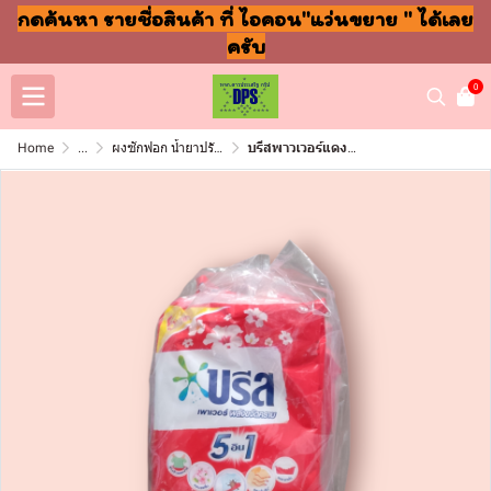
กดค้นหา รายชื่อสินค้า ที่ ไอคอน"แว่นขยาย " ได้เลย
ครับ
0
Home
...
ผงซักฟอก น้ำยาปรับผ้านุ่ม ล้างจาน ถูพื้น
บรีสพาวเวอร์แดง50กรัม 5บาท (โหล)