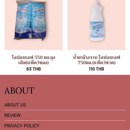
ไลปอนเอฟ 550 มล.ถุง
น้ำยาล้างจาน ไลปอนเอฟ
เติม(แพ็ค3ซอง)
750มล.(แพ็ค3ขวด)
63 THB
110 THB
ABOUT
ABOUT US
REVIEW
PRIVACY POLICY