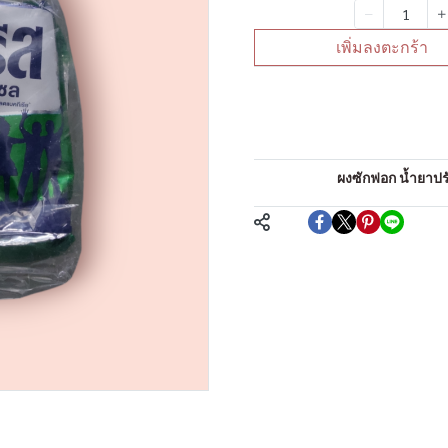
จำนวน
เพิ่มลงตะกร้า
คำอธิบายสินค้าแบบย่
ผงซักฟอก
หมวดหมู่:
ผงซักฟอก น้ำยาปรับ
แชร์