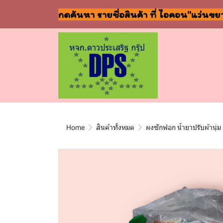
กดค้นหา รายชื่อสินค้า ที่ ไอคอน"แว่นขย
Home
สินค้าทั้งหมด
ผงซักฟอก น้ำยาปรับผ้านุ่ม 