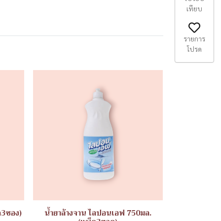
เทียบ
รายการ
โปรด
ค3ซอง)
น้ำยาล้างจาน ไลปอนเอฟ 750มล.