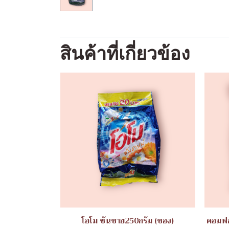
สินค้าที่เกี่ยวข้อง
โอโม ซันชาย250กรัม (ซอง)
คอมฟอ