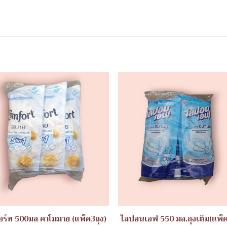
ร์ท 500มล คาโมมาย (แพ็ค3ถุง)
ไลปอนเอฟ 550 มล.ถุงเติม(แพ็