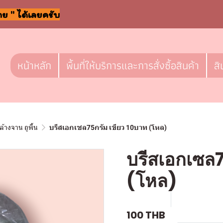
าย " ได้เลยครับ
หน้าหลัก
พื้นที่ให้บริการและการสั่งซื้อสินค้า
สิ
ล้างจาน ถูพื้น
บรีสเอกเซล75กรัม เขียว 10บาท (โหล)
บรีสเอกเซล7
(โหล)
SKU : c511
ขายแล้ว 0 ช
100 THB