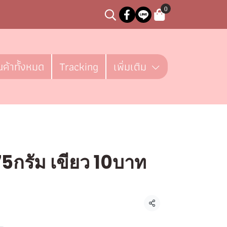
0
นค้าทั้งหมด
Tracking
เพิ่มเติม
5กรัม เขียว 10บาท
ิ้น
แชร์