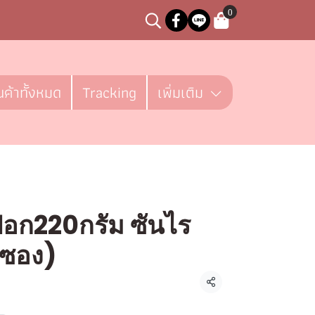
0
นค้าทั้งหมด
Tracking
เพิ่มเติม
ฟอก220กรัม ซันไร
6ซอง)
ชิ้น
แชร์