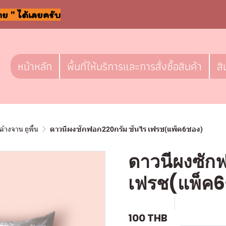
าย " ได้เลยครับ
หน้าหลัก
พื้นที่ให้บริการและการสั่งซื้อสินค้า
สิ
ล้างจาน ถูพื้น
ดาวนีผงซักฟอก220กรัม ซันไร เฟรช(แพ็ค6ซอง)
ดาวนีผงซัก
เฟรช(แพ็ค
SKU : c517
ขายแล้ว 0 
100 THB