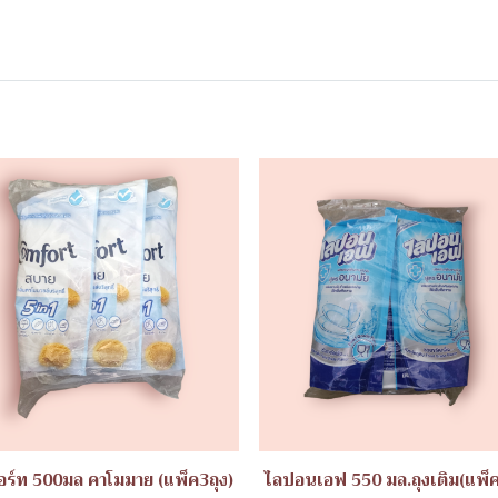
ร์ท 500มล คาโมมาย (แพ็ค3ถุง)
ไลปอนเอฟ 550 มล.ถุงเติม(แพ็