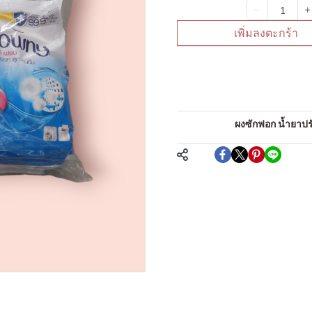
จำนวน
เพิ่มลงตะกร้า
คำอธิบายสินค้าแบบย่
ผงซักฟอก
หมวดหมู่:
ผงซักฟอก น้ำยาปรับ
แชร์