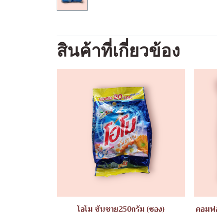
สินค้าที่เกี่ยวข้อง
โอโม ซันชาย250กรัม (ซอง)
คอมฟอ