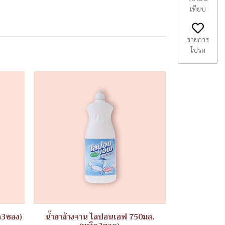
เทียบ
รายการ
โปรด
ค3ซอง)
น้ำยาล้างจาน ไลปอนเอฟ 750มล.