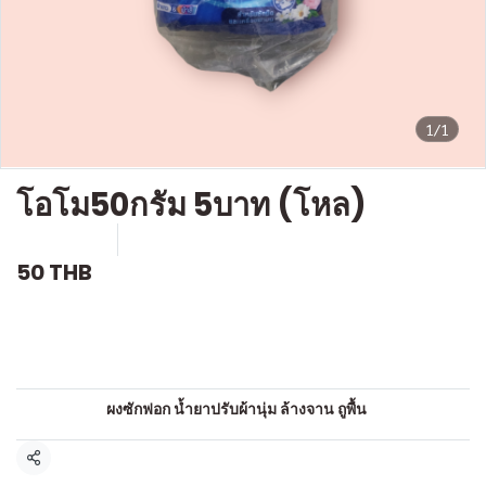
1/1
โอโม50กรัม 5บาท (โหล)
SKU : c519
ขายแล้ว 0 ชิ้น
50 THB
คำอธิบายสินค้าแบบย่อ
ผงซักฟอก
หมวดหมู่:
ผงซักฟอก น้ำยาปรับผ้านุ่ม ล้างจาน ถูพื้น
แชร์