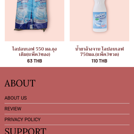
ไลปอนเอฟ 550 มล.ถุง
น้ำยาล้างจาน ไลปอนเอฟ
เติม(แพ็ค3ซอง)
750มล.(แพ็ค3ขวด)
63 THB
110 THB
ABOUT
ABOUT US
REVIEW
PRIVACY POLICY
SUPPORT