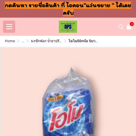
กดค้นหา รายชื่อสินค้า ที่ ไอคอน"แว่นขยาย " ได้เลย
ครับ
0
Home
...
ผงซักฟอก น้ำยาปรับผ้านุ่ม ล้างจาน ถูพื้น
โอโม50กรัม 5บาท (โหล)