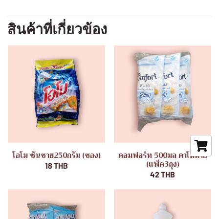
สินค้าที่เกี่ยวข้อง
โอโม ซันชาย250กรัม (ซอง)
คอมฟอร์ท 500มล คาโมมาย
(แพ็ค3ถุง)
18 THB
42 THB