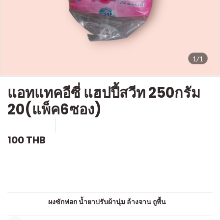
1/1
แอทแทคอีซี่ แฮปปี้สวีท 250กรัม
20(แพ็ค6ซอง)
SKU : c520
ขายแล้ว 0 ชิ้น
100 THB
คำอธิบายสินค้าแบบย่อ
ผงซักฟอก
หมวดหมู่:
ผงซักฟอก น้ำยาปรับผ้านุ่ม ล้างจาน ถูพื้น