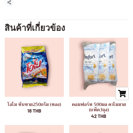
แชร์
สินค้าที่เกี่ยวข้อง
โอโม ซันชาย250กรัม (ซอง)
คอมฟอร์ท 500มล คาโมมาย
(แพ็ค3ถุง)
18 THB
42 THB