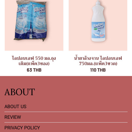
ไลปอนเอฟ 550 มล.ถุง
น้ำยาล้างจาน ไลปอนเอฟ
เติม(แพ็ค3ซอง)
750มล.(แพ็ค3ขวด)
63 THB
110 THB
ABOUT
ABOUT US
REVIEW
PRIVACY POLICY