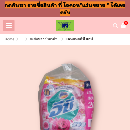
กดค้นหา รายชื่อสินค้า ที่ ไอคอน"แว่นขยาย " ได้เลย
ครับ
0
Home
...
ผงซักฟอก น้ำยาปรับผ้านุ่ม ล้างจาน ถูพื้น
แอทแทคอีซี่ แฮปปี้สวีท 250กรัม 20(แพ็ค6ซอง)