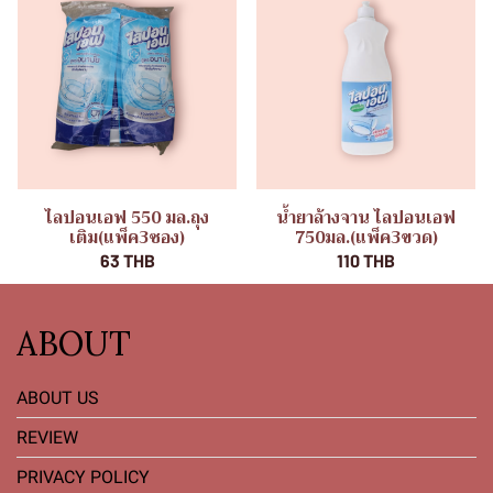
ไลปอนเอฟ 550 มล.ถุง
น้ำยาล้างจาน ไลปอนเอฟ
เติม(แพ็ค3ซอง)
750มล.(แพ็ค3ขวด)
63 THB
110 THB
ABOUT
ABOUT US
REVIEW
PRIVACY POLICY