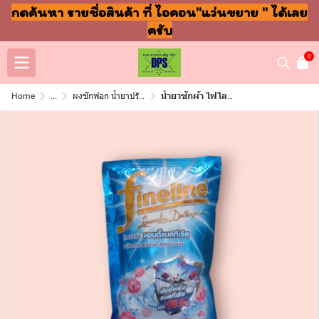
กดค้นหา รายชื่อสินค้า ที่ ไอคอน"แว่นขยาย " ได้เลย
ครับ
0
Home
...
ผงซักฟอก น้ำยาปรับผ้านุ่ม ล้างจาน ถูพื้น
น้ำยาซักผ้า ไฟไลน์ 700มล แอนตี้แบคทีเรียน้ำเงิน(ซอง)