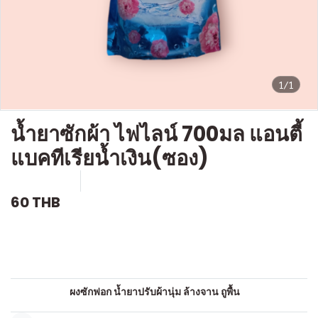
1/1
น้ำยาซักผ้า ไฟไลน์ 700มล แอนตี้
แบคทีเรียน้ำเงิน(ซอง)
SKU : c439
ขายแล้ว 0 ชิ้น
60 THB
คำอธิบายสินค้าแบบย่อ
น้ำยาซักผ้าน้ำ
หมวดหมู่:
ผงซักฟอก น้ำยาปรับผ้านุ่ม ล้างจาน ถูพื้น