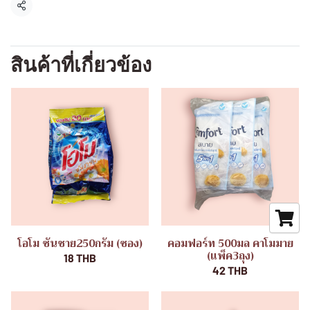
แชร์
สินค้าที่เกี่ยวข้อง
โอโม ซันชาย250กรัม (ซอง)
คอมฟอร์ท 500มล คาโมมาย
(แพ็ค3ถุง)
18 THB
42 THB