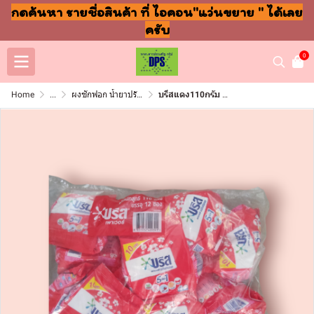
กดค้นหา รายชื่อสินค้า ที่ ไอคอน"แว่นขยาย " ได้เลย
ครับ
0
Home
...
ผงซักฟอก น้ำยาปรับผ้านุ่ม ล้างจาน ถูพื้น
บรีสแดง110กรัม 10บาท (โหล)