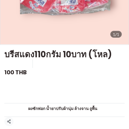
1/1
บรีสแดง110กรัม 10บาท (โหล)
SKU : c504
ขายแล้ว 0 ชิ้น
100 THB
คำอธิบายสินค้าแบบย่อ
ผงซักฟอก
หมวดหมู่:
ผงซักฟอก น้ำยาปรับผ้านุ่ม ล้างจาน ถูพื้น
แชร์