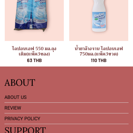
ไลปอนเอฟ 550 มล.ถุง
น้ำยาล้างจาน ไลปอนเอฟ
เติม(แพ็ค3ซอง)
750มล.(แพ็ค3ขวด)
63 THB
110 THB
ABOUT
ABOUT US
REVIEW
PRIVACY POLICY
SUPPORT