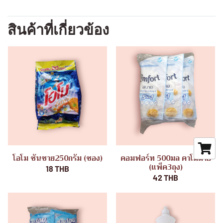
สินค้าที่เกี่ยวข้อง
โอโม ซันชาย250กรัม (ซอง)
คอมฟอร์ท 500มล คาโมมาย
(แพ็ค3ถุง)
18 THB
42 THB