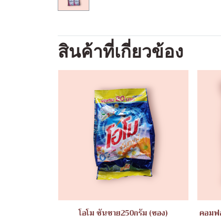
สินค้าที่เกี่ยวข้อง
โอโม ซันชาย250กรัม (ซอง)
คอมฟอ