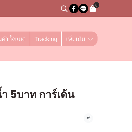
0
นค้าทั้งหมด
Tracking
เพิ่มเติม
้ำ 5บาท การ์เด้น
ชิ้น
แชร์