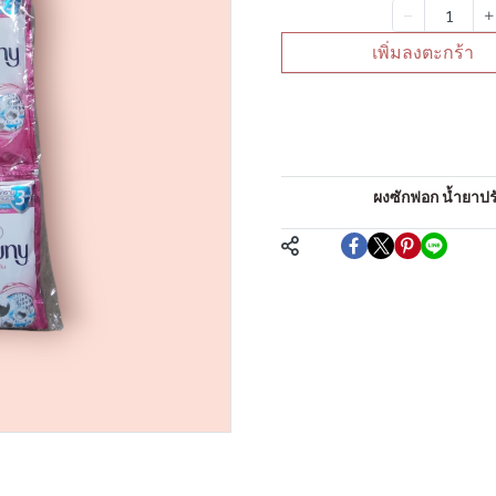
จำนวน
เพิ่มลงตะกร้า
คำอธิบายสินค้าแบบย่
น้ำยาซักผ้าน้ำ
หมวดหมู่:
ผงซักฟอก น้ำยาปรับ
แชร์