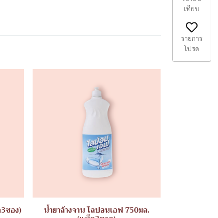
เทียบ
รายการ
โปรด
ค3ซอง)
น้ำยาล้างจาน ไลปอนเอฟ 750มล.