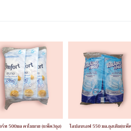
ร์ท 500มล คาโมมาย (แพ็ค3ถุง)
ไลปอนเอฟ 550 มล.ถุงเติม(แพ็