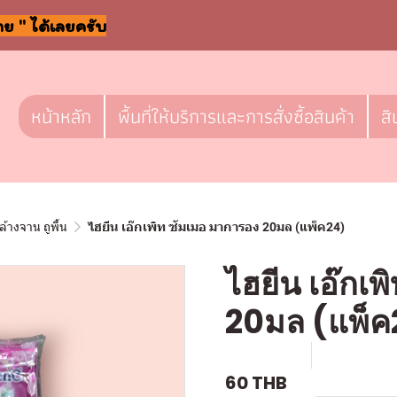
าย " ได้เลยครับ
หน้าหลัก
พื้นที่ให้บริการและการสั่งซื้อสินค้า
สิ
ล้างจาน ถูพื้น
ไฮยีน เอ๊กเพิท ซัมเมอ มาการอง 20มล (แพ็ค24)
ไฮยีน เอ๊กเ
20มล (แพ็ค
SKU : c359
ขายแล้ว 0 
60 THB