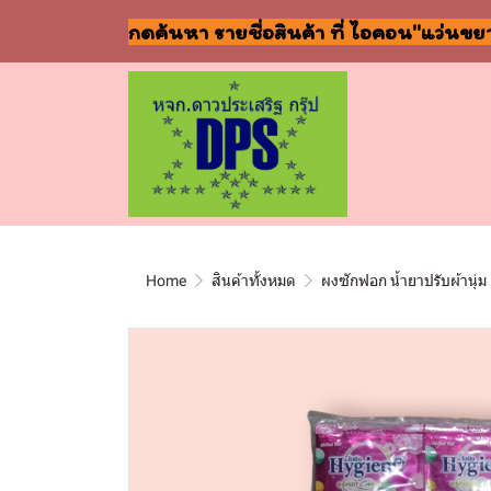
กดค้นหา รายชื่อสินค้า ที่ ไอคอน"แว่นขย
Home
สินค้าทั้งหมด
ผงซักฟอก น้ำยาปรับผ้านุ่ม 