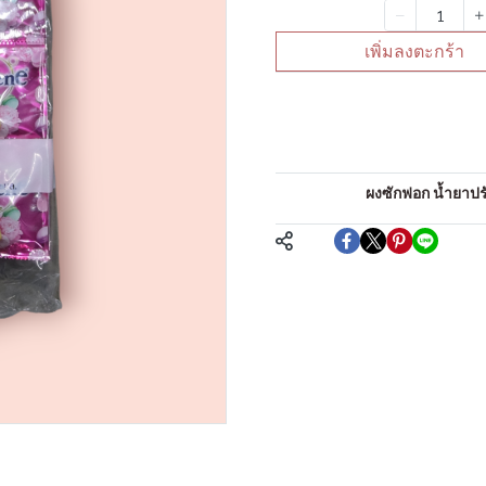
จำนวน
เพิ่มลงตะกร้า
คำอธิบายสินค้าแบบย่
น้ำยาปรับผ้านุ่ม
หมวดหมู่:
ผงซักฟอก น้ำยาปรับ
แชร์