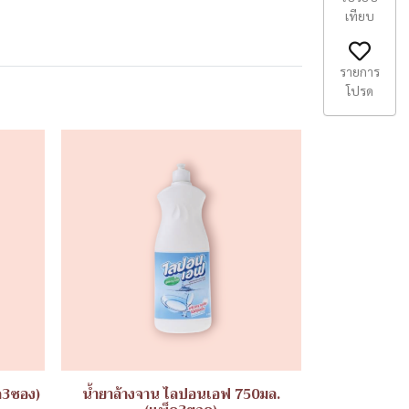
เทียบ
รายการ
โปรด
ค3ซอง)
น้ำยาล้างจาน ไลปอนเอฟ 750มล.