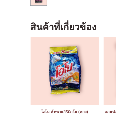
สินค้าที่เกี่ยวข้อง
โอโม ซันชาย250กรัม (ซอง)
คอมฟอ