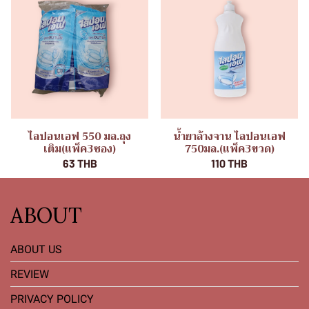
ไลปอนเอฟ 550 มล.ถุง
น้ำยาล้างจาน ไลปอนเอฟ
เติม(แพ็ค3ซอง)
750มล.(แพ็ค3ขวด)
63 THB
110 THB
ABOUT
ABOUT US
REVIEW
PRIVACY POLICY