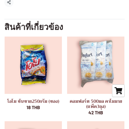
แชร์
สินค้าที่เกี่ยวข้อง
โอโม ซันชาย250กรัม (ซอง)
คอมฟอร์ท 500มล คาโมมาย
(แพ็ค3ถุง)
18 THB
42 THB