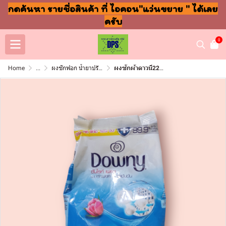
กดค้นหา รายชื่อสินค้า ที่ ไอคอน"แว่นขยาย " ได้เลย
ครับ
0
Home
...
ผงซักฟอก น้ำยาปรับผ้านุ่ม ล้างจาน ถูพื้น
ผงซักผ้าดาวนี220กรัม ซันไรท์เฟรช(ซอง)