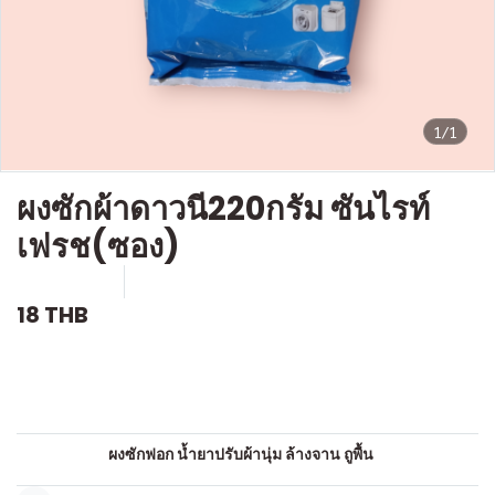
1/1
ผงซักผ้าดาวนี220กรัม ซันไรท์
เฟรช(ซอง)
SKU : c535
ขายแล้ว 0 ชิ้น
18 THB
คำอธิบายสินค้าแบบย่อ
ผงซักฟอก
หมวดหมู่:
ผงซักฟอก น้ำยาปรับผ้านุ่ม ล้างจาน ถูพื้น