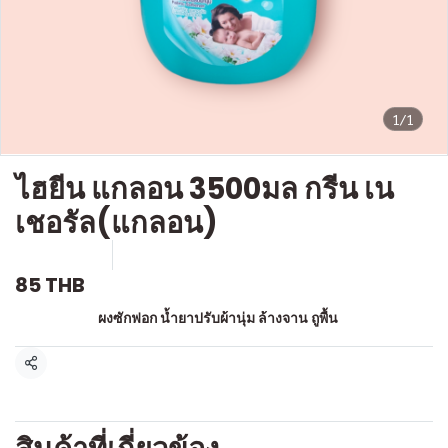
1/1
ไฮยีน แกลอน 3500มล กรีน เน
เชอรัล(แกลอน)
SKU : c325
ขายแล้ว 0 ชิ้น
85 THB
หมวดหมู่:
ผงซักฟอก น้ำยาปรับผ้านุ่ม ล้างจาน ถูพื้น
แชร์