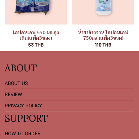
ไลปอนเอฟ 550 มล.ถุง
น้ำยาล้างจาน ไลปอนเอฟ
เติม(แพ็ค3ซอง)
750มล.(แพ็ค3ขวด)
63 THB
110 THB
ABOUT
ABOUT US
REVIEW
PRIVACY POLICY
SUPPORT
HOW TO ORDER