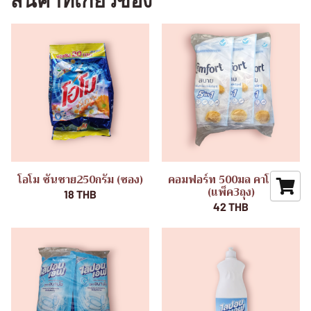
สินค้าที่เกี่ยวข้อง
โอโม ซันชาย250กรัม (ซอง)
คอมฟอร์ท 500มล คาโมมาย
(แพ็ค3ถุง)
18 THB
42 THB