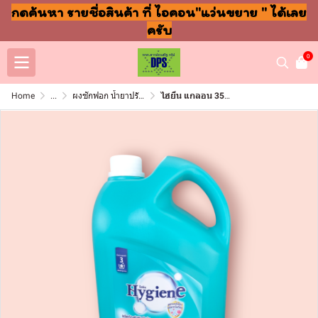
กดค้นหา รายชื่อสินค้า ที่ ไอคอน"แว่นขยาย " ได้เลย
ครับ
0
Home
...
ผงซักฟอก น้ำยาปรับผ้านุ่ม ล้างจาน ถูพื้น
ไฮยีน แกลอน 3500มล กรีน เนเชอรัล(แกลอน)