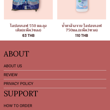
ไลปอนเอฟ 550 มล.ถุง
น้ำยาล้างจาน ไลปอนเอฟ
เติม(แพ็ค3ซอง)
750มล.(แพ็ค3ขวด)
63 THB
110 THB
ABOUT
ABOUT US
REVIEW
PRIVACY POLICY
SUPPORT
HOW TO ORDER