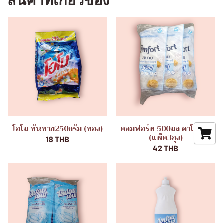
สินค้าที่เกี่ยวข้อง
โอโม ซันชาย250กรัม (ซอง)
คอมฟอร์ท 500มล คาโมมาย
(แพ็ค3ถุง)
18 THB
42 THB