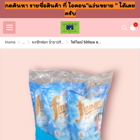
กดค้นหา รายชื่อสินค้า ที่ ไอคอน"แว่นขยาย " ได้เลย
ครับ
0
Home
...
ผงซักฟอก น้ำยาปรับผ้านุ่ม ล้างจาน ถูพื้น
ไฟไลน์ 500มล แคริ่งบลู(แพ็ค3ชิ้น)