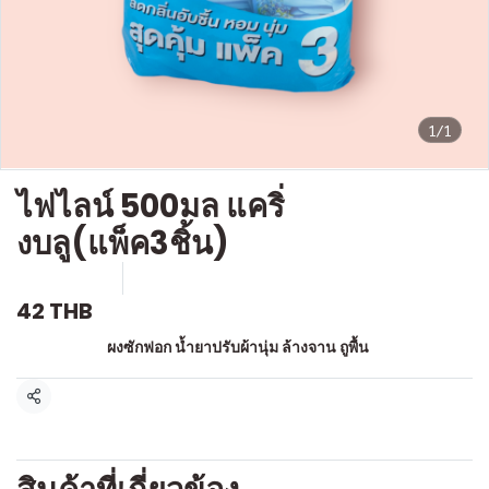
1/1
ไฟไลน์ 500มล แคริ่
งบลู(แพ็ค3ชิ้น)
SKU : c309
ขายแล้ว 0 ชิ้น
42 THB
หมวดหมู่:
ผงซักฟอก น้ำยาปรับผ้านุ่ม ล้างจาน ถูพื้น
แชร์