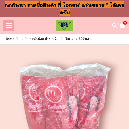
กดค้นหา รายชื่อสินค้า ที่ ไอคอน"แว่นขยาย " ได้เลย
ครับ
0
Home
...
ผงซักฟอก น้ำยาปรับผ้านุ่ม ล้างจาน ถูพื้น
ไฮคลาส 500มล แดง(แพ็ค3ชิ้น)