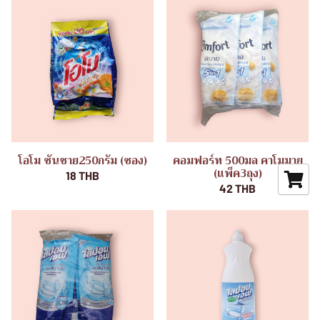
โอโม ซันชาย250กรัม (ซอง)
คอมฟอร์ท 500มล คาโมมาย
(แพ็ค3ถุง)
18 THB
42 THB