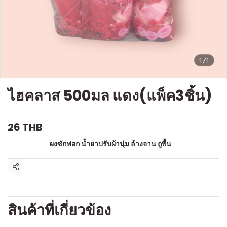
1/1
ไฮคลาส 500มล แดง(แพ็ค3ชิ้น)
SKU : c311
ขายแล้ว 2 ชิ้น
26 THB
หมวดหมู่:
ผงซักฟอก น้ำยาปรับผ้านุ่ม ล้างจาน ถูพื้น
แชร์
สินค้าที่เกี่ยวข้อง