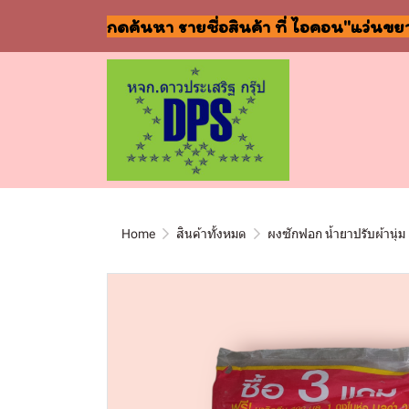
กดค้นหา รายชื่อสินค้า ที่ ไอคอน"แว่นขย
Home
สินค้าทั้งหมด
ผงซักฟอก น้ำยาปรับผ้านุ่ม 