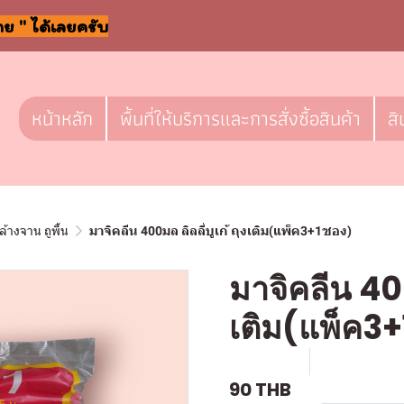
าย " ได้เลยครับ
หน้าหลัก
พื้นที่ให้บริการและการสั่งซื้อสินค้า
สิ
ล้างจาน ถูพื้น
มาจิคลีน 400มล ลิลลี่บูเก้ ถุงเติม(แพ็ค3+1ซอง)
มาจิคลีน 400ม
เติม(แพ็ค3
SKU : c211
ขายแล้ว 0 ช
90 THB