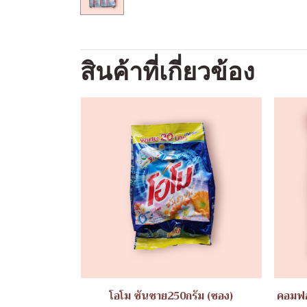
สินค้าที่เกี่ยวข้อง
โอโม ซันชาย250กรัม (ซอง)
คอมฟอ