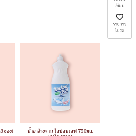
เทียบ
รายการ
โปรด
ค3ซอง)
น้ำยาล้างจาน ไลปอนเอฟ 750มล.