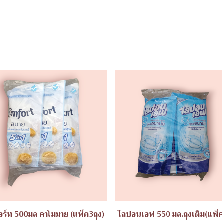
ร์ท 500มล คาโมมาย (แพ็ค3ถุง)
ไลปอนเอฟ 550 มล.ถุงเติม(แพ็