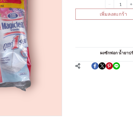
จำนวน
เพิ่มลงตะกร้า
คำอธิบายสินค้าแบบย่
น้ำยาถูพื้น
หมวดหมู่:
ผงซักฟอก น้ำยาปรับ
แชร์