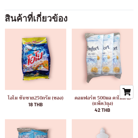
สินค้าที่เกี่ยวข้อง
โอโม ซันชาย250กรัม (ซอง)
คอมฟอร์ท 500มล คาโมมาย
(แพ็ค3ถุง)
18 THB
42 THB