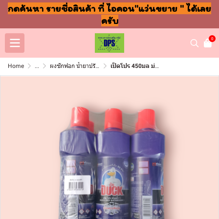
กดค้นหา รายชื่อสินค้า ที่ ไอคอน"แว่นขยาย " ได้เลย
ครับ
0
Home
...
ผงซักฟอก น้ำยาปรับผ้านุ่ม ล้างจาน ถูพื้น
เป็ดโปร 450มล ม่วง (แพ็ค6ขวด)