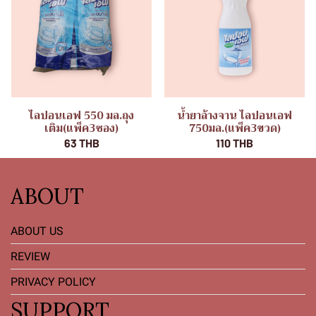
ไลปอนเอฟ 550 มล.ถุง
น้ำยาล้างจาน ไลปอนเอฟ
เติม(แพ็ค3ซอง)
750มล.(แพ็ค3ขวด)
63 THB
110 THB
ABOUT
ABOUT US
REVIEW
PRIVACY POLICY
SUPPORT