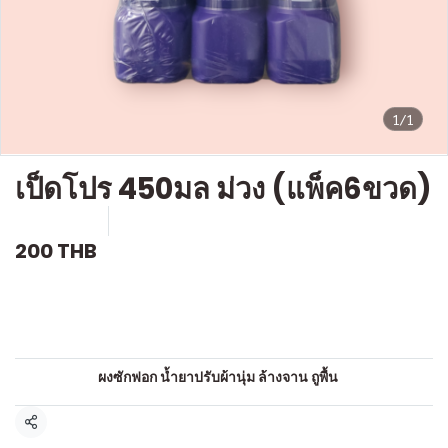
1/1
เป็ดโปร 450มล ม่วง (แพ็ค6ขวด)
SKU : c213
ขายแล้ว 2 ชิ้น
200 THB
คำอธิบายสินค้าแบบย่อ
น้ำยาล้างห้องน้ำ
หมวดหมู่:
ผงซักฟอก น้ำยาปรับผ้านุ่ม ล้างจาน ถูพื้น
แชร์