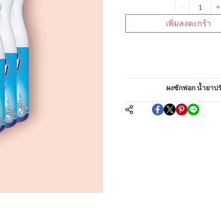
จำนวน
เพิ่มลงตะกร้า
คำอธิบายสินค้าแบบย่
น้ำยาล้างจาน
หมวดหมู่:
ผงซักฟอก น้ำยาปรับ
แชร์