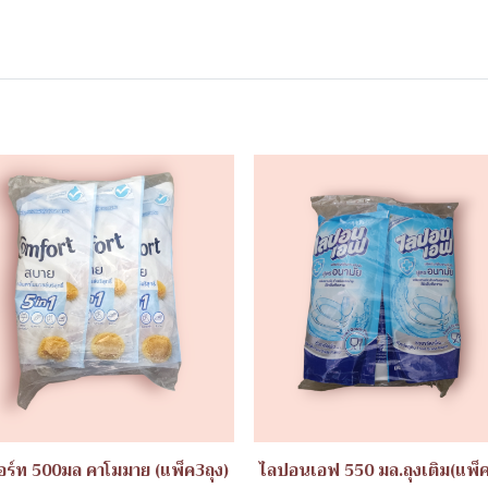
ร์ท 500มล คาโมมาย (แพ็ค3ถุง)
ไลปอนเอฟ 550 มล.ถุงเติม(แพ็