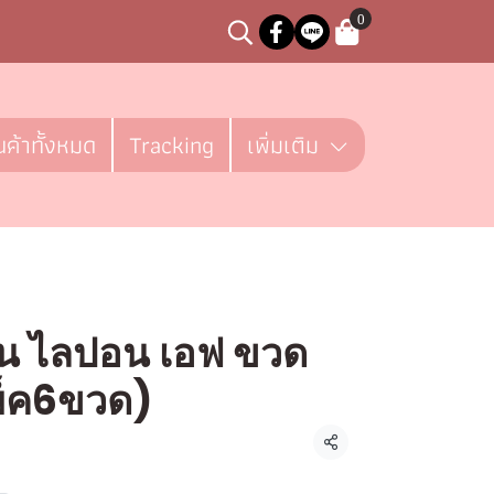
0
นค้าทั้งหมด
Tracking
เพิ่มเติม
าน ไลปอน เอฟ ขวด
พ็ค6ขวด)
ิ้น
แชร์