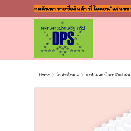
กดค้นหา รายชื่อสินค้า ที่ ไอคอน"แว่นขย
Home
สินค้าทั้งหมด
ผงซักฟอก น้ำยาปรับผ้านุ่ม 