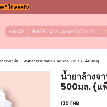
าย " ได้เลยครับ
หน้าหลัก
พื้นที่ให้บริการและการสั่งซื้อสินค้า
สิ
ล้างจาน ถูพื้น
น้ำยาล้างจาน ไลปอน เอฟ ขวด 500มล. (แพ็ค6ขวด)
น้ำยาล้างจ
500มล. (แ
SKU : c011
ขายแล้ว 0 ช
135 THB