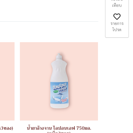
เทียบ
รายการ
โปรด
ค3ซอง)
น้ำยาล้างจาน ไลปอนเอฟ 750มล.