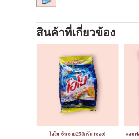
สินค้าที่เกี่ยวข้อง
โอโม ซันชาย250กรัม (ซอง)
คอมฟอ