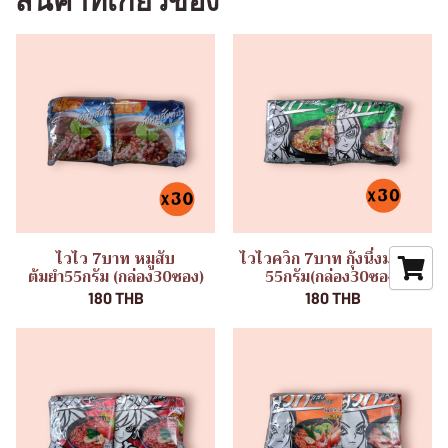
สินค้าที่เกี่ยวข้อง
ไวไว 7บาท หมูสับ
ไวไวควิก 7บาท กุ้งนึ่งมะนาว
ต้มยำ55กรัม (กล่อง30ซอง)
55กรัม(กล่อง30ซอง)
180 THB
180 THB