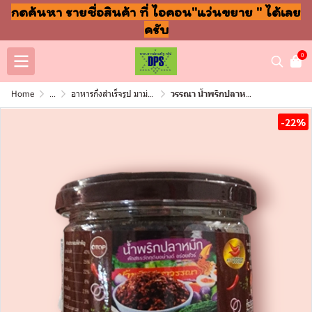
กดค้นหา รายชื่อสินค้า ที่ ไอคอน"แว่นขยาย " ได้เลย
ครับ
0
Home
...
อาหารกึ่งสำเร็จรูป มาม่า ปลากระป๋อง
วรรณา น้ำพริกปลาหมึก200กรัม (กระป๋อง)
-22%