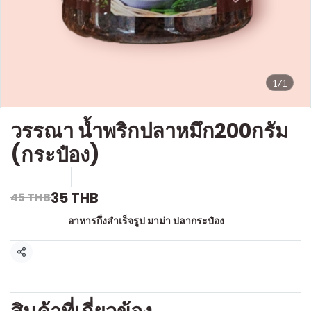
1/1
วรรณา น้ำพริกปลาหมึก200กรัม
(กระป๋อง)
SKU : l516
ขายแล้ว 0 ชิ้น
35 THB
45 THB
หมวดหมู่:
อาหารกึ่งสำเร็จรูป มาม่า ปลากระป๋อง
แชร์