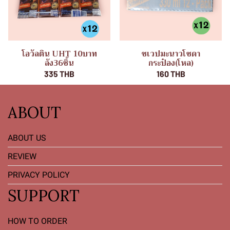
โอวัลติน UHT 10บาท
ชเวปมะนาวโซดา
ลัง36ชิ้น
กระป๋อง(โหล)
335 THB
160 THB
ABOUT
ABOUT US
REVIEW
PRIVACY POLICY
SUPPORT
HOW TO ORDER