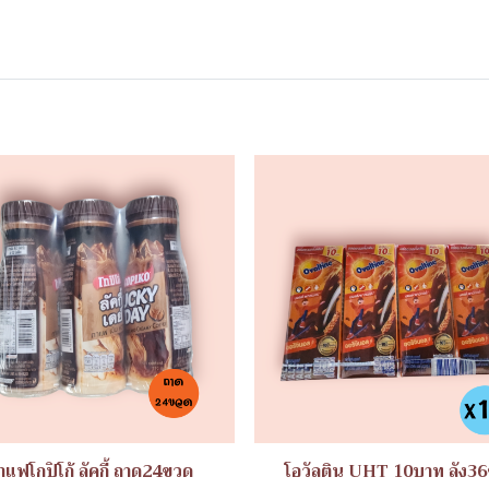
าแฟโกปิโก้ ลัคกี้ ถาด24ขวด
โอวัลติน UHT 10บาท ลัง36ช