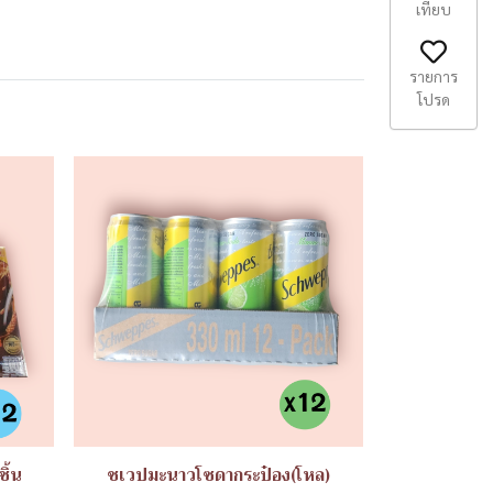
เทียบ
รายการ
โปรด
ิ้น
ชเวปมะนาวโซดากระป๋อง(โหล)