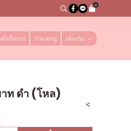
0
นค้าทั้งหมด
Tracking
เพิ่มเติม
0บาท ดำ (โหล)
 ชิ้น
แชร์