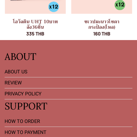
โอวัลติน UHT 10บาท
ชเวปมะนาวโซดา
ลัง36ชิ้น
กระป๋อง(โหล)
335 THB
160 THB
ABOUT
ABOUT US
REVIEW
PRIVACY POLICY
SUPPORT
HOW TO ORDER
HOW TO PAYMENT