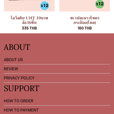
โอวัลติน UHT 10บาท
ชเวปมะนาวโซดา
ลัง36ชิ้น
กระป๋อง(โหล)
335 THB
160 THB
ABOUT
ABOUT US
REVIEW
PRIVACY POLICY
SUPPORT
HOW TO ORDER
HOW TO PAYMENT