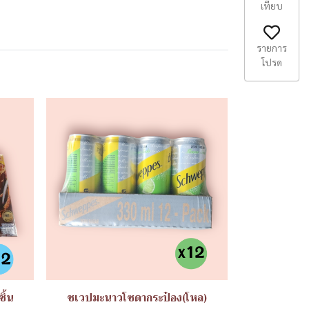
เทียบ
รายการ
โปรด
ิ้น
ชเวปมะนาวโซดากระป๋อง(โหล)