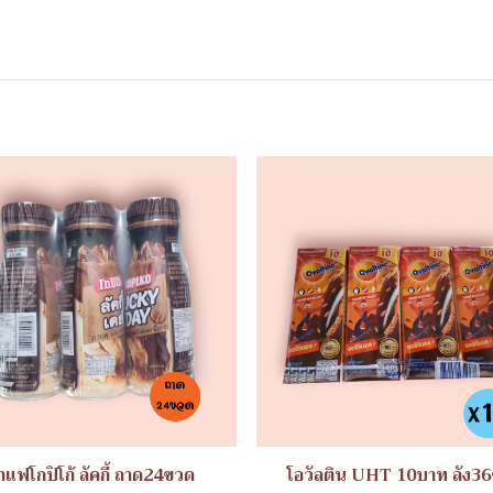
าแฟโกปิโก้ ลัคกี้ ถาด24ขวด
โอวัลติน UHT 10บาท ลัง36ช