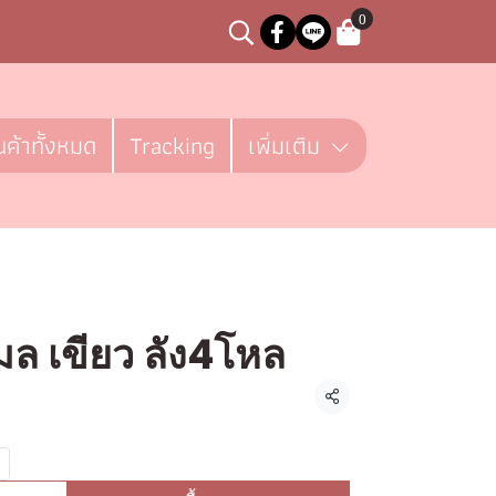
0
นค้าทั้งหมด
Tracking
เพิ่มเติม
มล เขียว ลัง4โหล
ชิ้น
แชร์