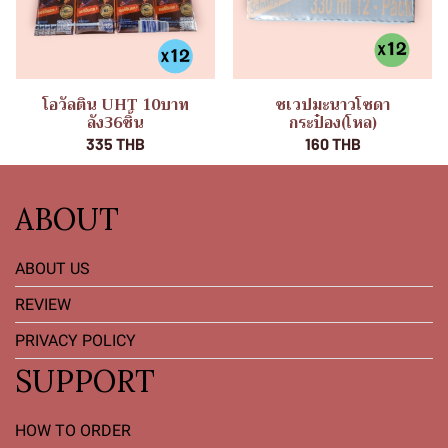
โอวัลติน UHT 10บาท
ชเวปมะนาวโซดา
ลัง36ชิ้น
กระป๋อง(โหล)
335 THB
160 THB
ABOUT
ABOUT US
REVIEW
PRIVACY POLICY
SUPPORT
HOW TO ORDER