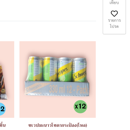
เทียบ
รายการ
โปรด
ิ้น
ชเวปมะนาวโซดากระป๋อง(โหล)