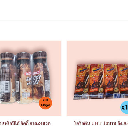
าแฟโกปิโก้ ลัคกี้ ถาด24ขวด
โอวัลติน UHT 10บาท ลัง36ช