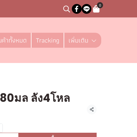
0
นค้าทั้งหมด
Tracking
เพิ่มเติม
180มล ลัง4โหล
ชิ้น
แชร์