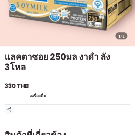
1/1
แลคตาซอย 250มล งาดำ ลัง
3โหล
SKU : D503
ขายแล้ว 0 ชิ้น
330 THB
หมวดหมู่:
เครื่องดื่ม
แชร์