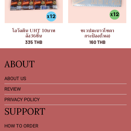
โอวัลติน UHT 10บาท
ชเวปมะนาวโซดา
ลัง36ชิ้น
กระป๋อง(โหล)
335 THB
160 THB
ABOUT
ABOUT US
REVIEW
PRIVACY POLICY
SUPPORT
HOW TO ORDER