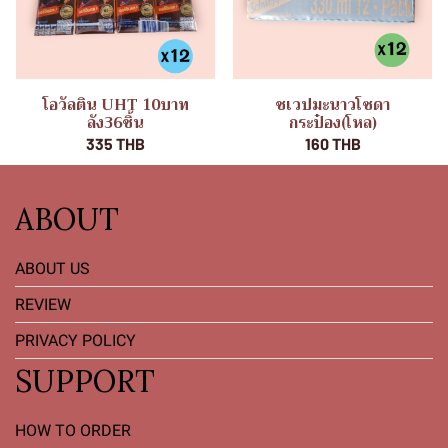
โอวัลติน UHT 10บาท
ชเวปมะนาวโซดา
ลัง36ชิ้น
กระป๋อง(โหล)
335 THB
160 THB
ABOUT
ABOUT US
REVIEW
PRIVACY POLICY
SUPPORT
HOW TO ORDER