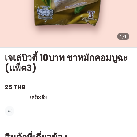
1/1
เจเล่บิวตี้ 10บาท ชาหมักคอมบูฉะ
(แพ็ค3)
SKU : D228
ขายแล้ว 0 ชิ้น
25 THB
หมวดหมู่:
เครื่องดื่ม
แชร์