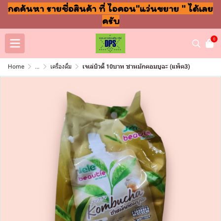
กดค้นหา รายชื่อสินค้า ที่ ไอคอน"แว่นขยาย " ได้เลย
ครับ
0
Home
...
เครื่องดื่ม
เจเล่บิวตี้ 10บาท ชาหมักคอมบูฉะ (แพ็ค3)