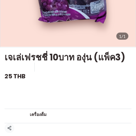
1/1
เจเล่เฟรชชี่ 10บาท องุ่น (แพ็ค3)
SKU : D230
ขายแล้ว 1 ชิ้น
25 THB
คำอธิบายสินค้าแบบย่อ
น้ำผลไม้
หมวดหมู่:
เครื่องดื่ม
แชร์