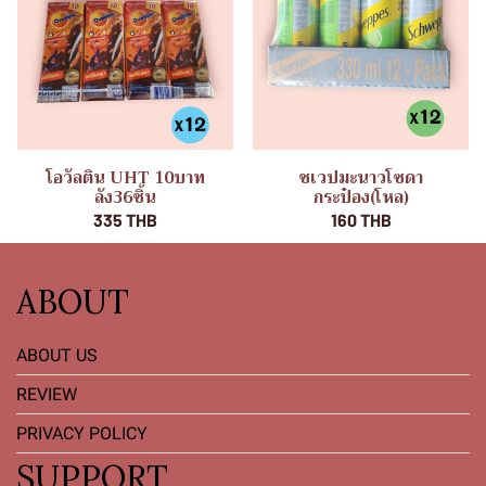
โอวัลติน UHT 10บาท
ชเวปมะนาวโซดา
ลัง36ชิ้น
กระป๋อง(โหล)
335 THB
160 THB
ABOUT
ABOUT US
REVIEW
PRIVACY POLICY
SUPPORT