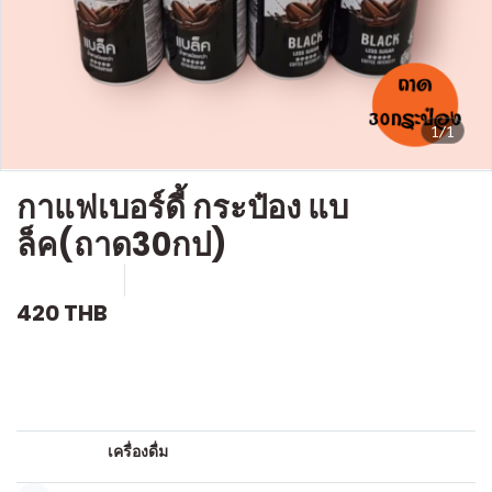
1/1
กาแฟเบอร์ดี้ กระป๋อง แบ
ล็ค(ถาด30กป)
SKU : D302
ขายแล้ว 0 ชิ้น
420 THB
คำอธิบายสินค้าแบบย่อ
กาแฟ
หมวดหมู่:
เครื่องดื่ม