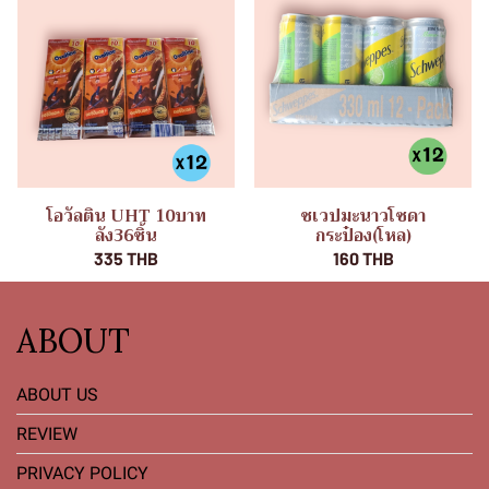
โอวัลติน UHT 10บาท
ชเวปมะนาวโซดา
ลัง36ชิ้น
กระป๋อง(โหล)
335 THB
160 THB
ABOUT
ABOUT US
REVIEW
PRIVACY POLICY