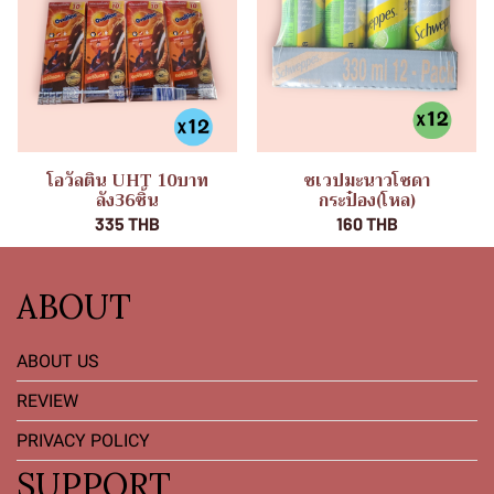
โอวัลติน UHT 10บาท
ชเวปมะนาวโซดา
ลัง36ชิ้น
กระป๋อง(โหล)
335 THB
160 THB
ABOUT
ABOUT US
REVIEW
PRIVACY POLICY
SUPPORT