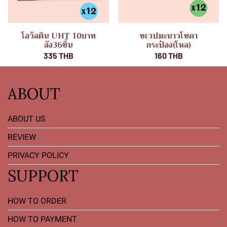
โอวัลติน UHT 10บาท
ชเวปมะนาวโซดา
ลัง36ชิ้น
กระป๋อง(โหล)
335 THB
160 THB
ABOUT
ABOUT US
REVIEW
PRIVACY POLICY
SUPPORT
HOW TO ORDER
HOW TO PAYMENT