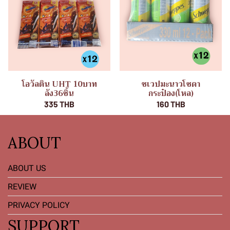
โอวัลติน UHT 10บาท
ชเวปมะนาวโซดา
ลัง36ชิ้น
กระป๋อง(โหล)
335 THB
160 THB
ABOUT
ABOUT US
REVIEW
PRIVACY POLICY
SUPPORT