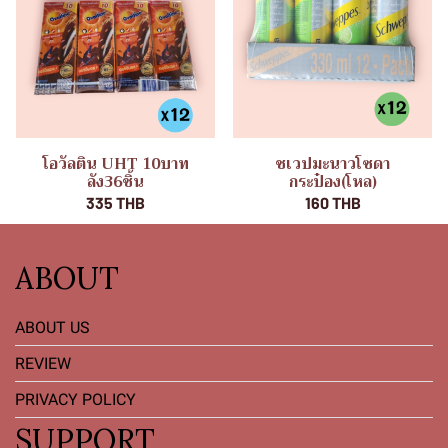
โอวัลติน UHT 10บาท
ชเวปมะนาวโซดา
ลัง36ชิ้น
กระป๋อง(โหล)
335 THB
160 THB
ABOUT
ABOUT US
REVIEW
PRIVACY POLICY
SUPPORT