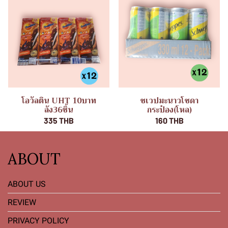
โอวัลติน UHT 10บาท
ชเวปมะนาวโซดา
ลัง36ชิ้น
กระป๋อง(โหล)
335 THB
160 THB
ABOUT
ABOUT US
REVIEW
PRIVACY POLICY