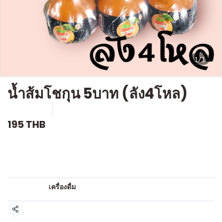
1/1
น้ำส้มโชกุน 5บาท (ลัง4โหล)
SKU : D101
ขายแล้ว 2 ชิ้น
195 THB
คำอธิบายสินค้าแบบย่อ
น้ำหวาน
หมวดหมู่:
เครื่องดื่ม
แชร์