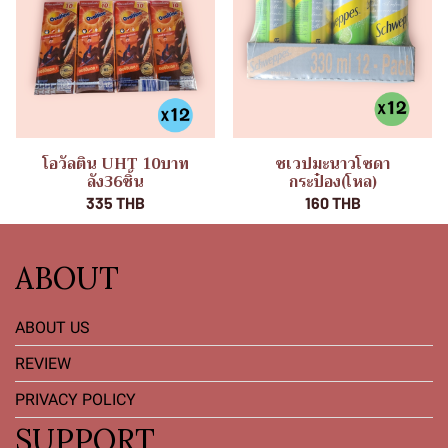
โอวัลติน UHT 10บาท
ชเวปมะนาวโซดา
ลัง36ชิ้น
กระป๋อง(โหล)
335 THB
160 THB
ABOUT
ABOUT US
REVIEW
PRIVACY POLICY
SUPPORT