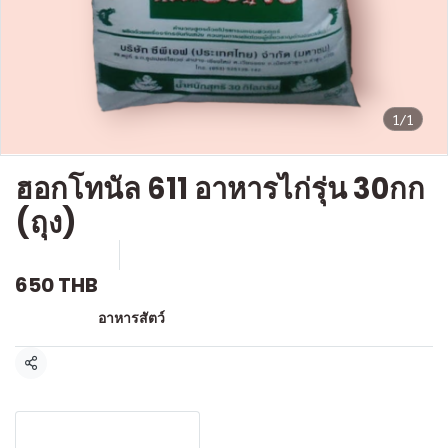
1/1
ฮอกโทนัล 611 อาหารไก่รุ่น 30กก
(ถุง)
SKU : M-010
ขายแล้ว 0 ชิ้น
650 THB
หมวดหมู่:
อาหารสัตว์
แชร์
รายละเอียดสินค้า