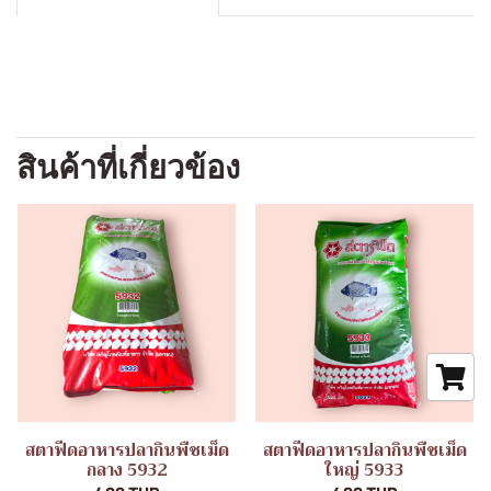
สินค้าที่เกี่ยวข้อง
สตาฟีดอาหารปลากินพืชเม็ด
สตาฟีดอาหารปลากินพืชเม็ด
กลาง 5932
ใหญ่ 5933