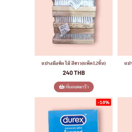
แปรงมือขัด ไม้ สีขาว(แพ็ค12ชิ้น)
แปร
240 THB
เพิ่มลงตะกร้า
-18%