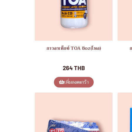
กาวลาเท็กซ์ TOA 8oz(โหล)
ก
ของใช้ทั่วไป
264 THB
เพิ่มลงตะกร้า