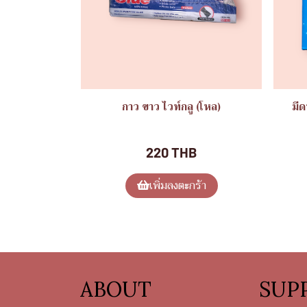
กาว ขาว ไวท์กลู (โหล)
มีด
ของใช้ทั่วไป
220 THB
เพิ่มลงตะกร้า
ABOUT
SUP