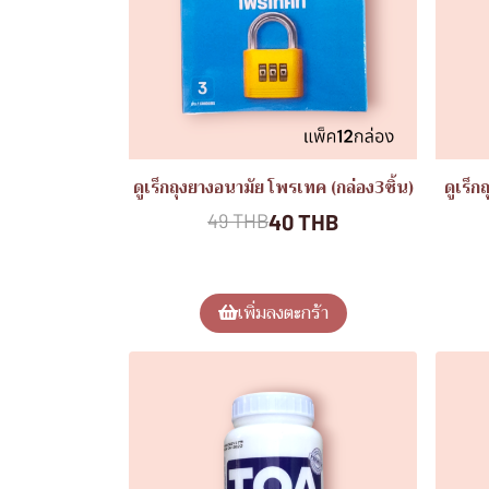
ดูเร็กถุงยางอนามัย โพรเทค (กล่อง3ชิ้น)
ดูเร็ก
40 THB
49 THB
เพิ่มลงตะกร้า