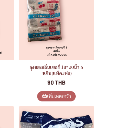
ถุงขยะกลิ่นเชอรี่ 18*20นิ้ว S
40ใบ(แพ็ค3ห่อ)
90 THB
เพิ่มลงตะกร้า