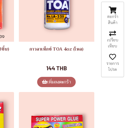
ตะกร้า
สินค้า
เปรียบ
เทียบ
3ชิ้น)
กาวลาเท็กซ์ TOA 4oz (โหล)
ของใช้ทั่วไป
รายการ
144 THB
โปรด
เพิ่มลงตะกร้า