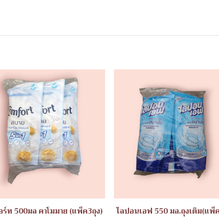
ร์ท 500มล คาโมมาย (แพ็ค3ถุง)
ไลปอนเอฟ 550 มล.ถุงเติม(แพ็