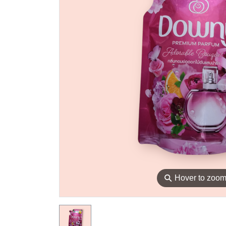
⚲
Hover to zoo