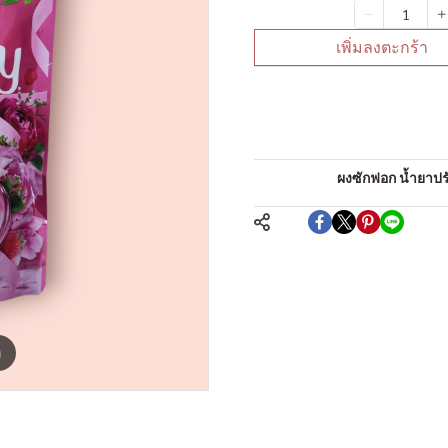
จำนวน
เพิ่มลงตะกร้า
คำอธิบายสินค้าแบบย่
น้ำยาปรับผ้านุ่ม
หมวดหมู่:
ผงซักฟอก น้ำยาปรับ
แชร์
m