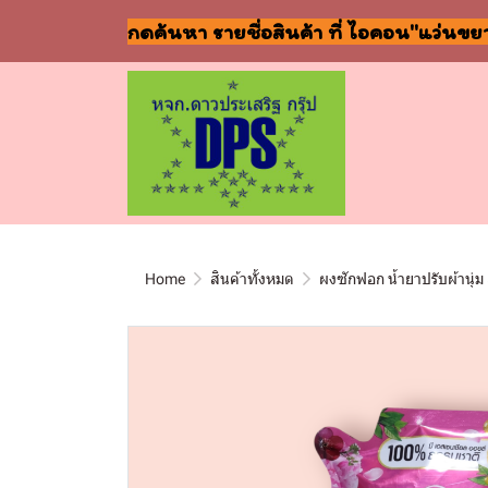
กดค้นหา รายชื่อสินค้า ที่ ไอคอน"แว่นขย
Home
สินค้าทั้งหมด
ผงซักฟอก น้ำยาปรับผ้านุ่ม 