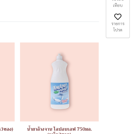
เทียบ
รายการ
โปรด
ค3ซอง)
น้ำยาล้างจาน ไลปอนเอฟ 750มล.