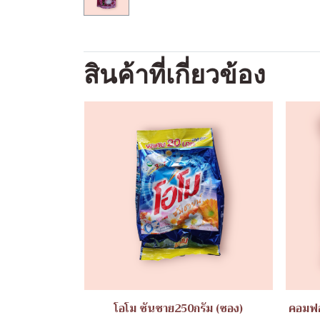
สินค้าที่เกี่ยวข้อง
โอโม ซันชาย250กรัม (ซอง)
คอมฟอ