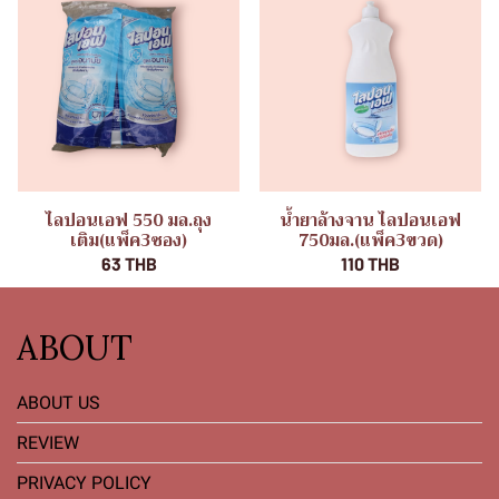
ไลปอนเอฟ 550 มล.ถุง
น้ำยาล้างจาน ไลปอนเอฟ
เติม(แพ็ค3ซอง)
750มล.(แพ็ค3ขวด)
63 THB
110 THB
ABOUT
ABOUT US
REVIEW
PRIVACY POLICY