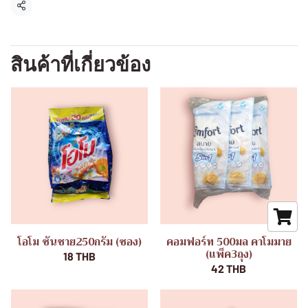
แชร์
สินค้าที่เกี่ยวข้อง
โอโม ซันชาย250กรัม (ซอง)
คอมฟอร์ท 500มล คาโมมาย
(แพ็ค3ถุง)
18 THB
42 THB