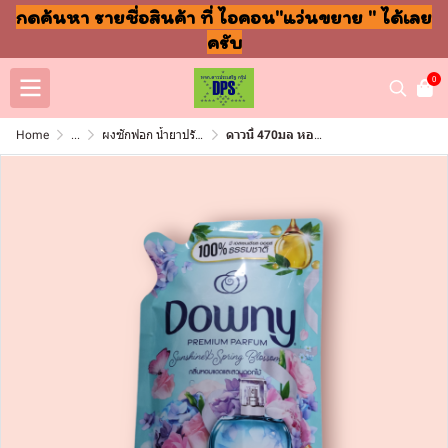
กดค้นหา รายชื่อสินค้า ที่ ไอคอน"แว่นขยาย " ได้เลย
ครับ
0
Home
...
ผงซักฟอก น้ำยาปรับผ้านุ่ม ล้างจาน ถูพื้น
ดาวนี่ 470มล หอมสดชื่นยามเช้า (ซอง)