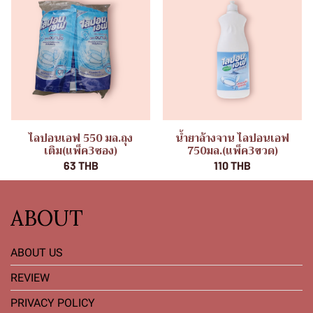
ไลปอนเอฟ 550 มล.ถุง
น้ำยาล้างจาน ไลปอนเอฟ
เติม(แพ็ค3ซอง)
750มล.(แพ็ค3ขวด)
63 THB
110 THB
ABOUT
ABOUT US
REVIEW
PRIVACY POLICY