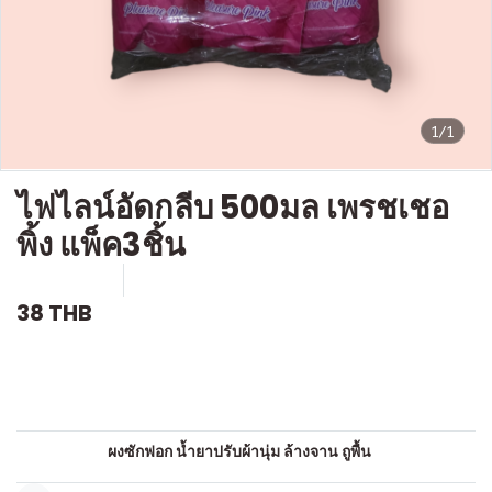
1/1
ไฟไลน์อัดกลีบ 500มล เพรชเชอ
พิ้ง แพ็ค3ชิ้น
SKU : c805
ขายแล้ว 0 ชิ้น
38 THB
คำอธิบายสินค้าแบบย่อ
น้ำยารีดผ้าอัดกลีบ
หมวดหมู่:
ผงซักฟอก น้ำยาปรับผ้านุ่ม ล้างจาน ถูพื้น