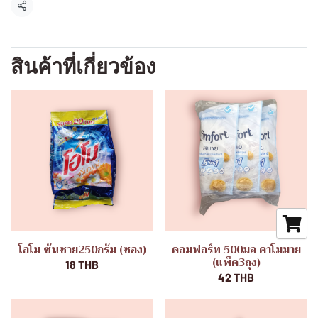
แชร์
สินค้าที่เกี่ยวข้อง
โอโม ซันชาย250กรัม (ซอง)
คอมฟอร์ท 500มล คาโมมาย
(แพ็ค3ถุง)
18 THB
42 THB