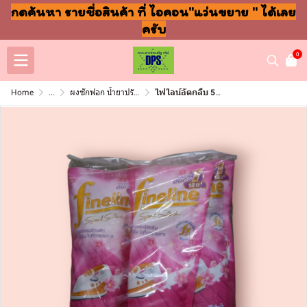
กดค้นหา รายชื่อสินค้า ที่ ไอคอน"แว่นขยาย " ได้เลย
ครับ
0
Home
...
ผงซักฟอก น้ำยาปรับผ้านุ่ม ล้างจาน ถูพื้น
ไฟไลน์อัดกลีบ 500มล เพรชเชอพิ้ง แพ็ค3ชิ้น